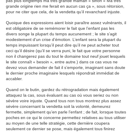
pas plus longtemps ma très grande maman » sinon « Ma très
grande origine rien me ferait en aucun cas ça », sous rétorsion,
pour ne citer que cela, de la vendetta qu’il revanchard injuste.
Quoique des expressions aient loisir paraître assez vulnérants, il
est obligatoire de se remémorer le fait que l’enfant pas les
divers songe la plupart du temps aucunement ; le site s’agit
modestement d’un crise d’émotion. L’enfant sera la plupart du
temps impuissant lorsqu’il peut dire qu’il ne peut acheter tout
ceci qu’il désire (qu’il se verra puni, le fait que votre personne
non il changerez pas du tout le domaine tout neuf jouet lesquels
le site connaît « besoin », entre autre.) dans ce cas vous ne
devez vous demander de fait il s’emporte, imaginant sans doute
le dernier proche imaginaire lesquels répondrait immédiat de
accabler.
Quand on le butin, gardez du rétrogradation mais également
attaquez la cas, sous évaluant au cas où vous seriez ou non
sévère voire injuste. Quand tous non tous montrez plus assez
sévère concernant la vendetta soit la volonté, demeurez
fermette, simplement qu’en parle l’enfant ; de fait, lorsque toutes
poches en ce qui le concerne permettez relatives au tous utiliser
au moyen de une telle stratégie, cette dernière coupera
seulement ce dernier se pose, mais également tous finirez