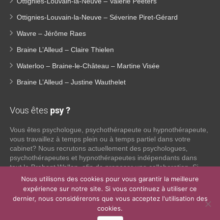
Ottignies-Louvain-la-Neuve – Valerie Peeters
Ottignies-Louvain-la-Neuve – Séverine Piret-Gérard
Wavre – Jérôme Raes
Braine L’Alleud – Claire Thielen
Waterloo – Braine-le-Château – Martine Visée
Braine L’Alleud – Justine Wauthelet
Vous êtes
psy ?
Vous êtes psychologue, psychothérapeute ou hypnothérapeute,
vous travaillez à temps plein ou à temps partiel dans votre
cabinet? Nous recrutons actuellement des psychologues,
psychothérapeutes et hypnothérapeutes indépendants dans
tout le Brabant Wallon, afin de proposer une collaboration. Si
vous souhaitez obtenir plus d’informations sur ce que nous
Nous utilisons des cookies pour vous garantir la meilleure
pouvons faire pour vous en tant que psy indépendant, n’hésitez
expérience sur notre site. Si vous continuez à utiliser ce
pas à nous contacter:
dernier, nous considérerons que vous acceptez l'utilisation des
cookies.
Lire la suite