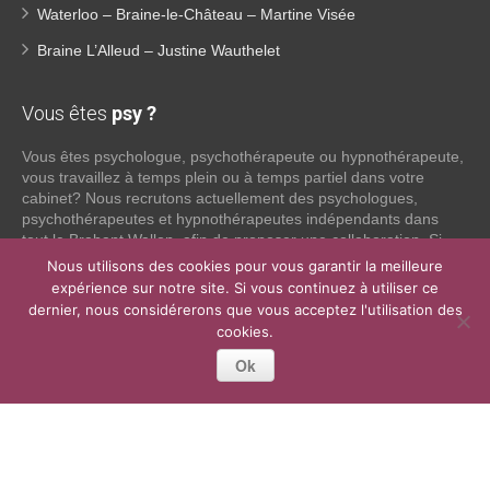
Waterloo – Braine-le-Château – Martine Visée
Braine L’Alleud – Justine Wauthelet
Vous êtes
psy ?
Vous êtes psychologue, psychothérapeute ou hypnothérapeute,
vous travaillez à temps plein ou à temps partiel dans votre
cabinet? Nous recrutons actuellement des psychologues,
psychothérapeutes et hypnothérapeutes indépendants dans
tout le Brabant Wallon, afin de proposer une collaboration. Si
vous souhaitez obtenir plus d’informations sur ce que nous
Nous utilisons des cookies pour vous garantir la meilleure
pouvons faire pour vous en tant que psy indépendant, n’hésitez
expérience sur notre site. Si vous continuez à utiliser ce
pas à nous contacter:
dernier, nous considérerons que vous acceptez l'utilisation des
cookies.
Lire la suite
Ok
Copyright © 2014, 2026
Psychologue Brabant Wallon.
Tous droits
réservés.
Powered by
Privium – Des services qui soutiennent vos soins. Pour