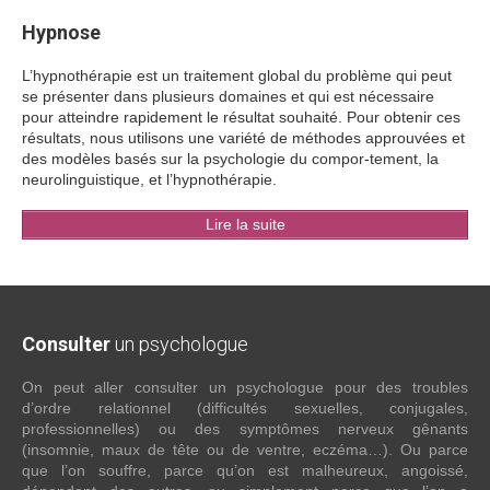
Hypnose
L’hypnothérapie est un traitement global du problème qui peut
se présenter dans plusieurs domaines et qui est nécessaire
pour atteindre rapidement le résultat souhaité. Pour obtenir ces
résultats, nous utilisons une variété de méthodes approuvées et
des modèles basés sur la psychologie du compor-tement, la
neurolinguistique, et l’hypnothérapie.
Lire la suite
Consulter
un psychologue
On peut aller consulter un psychologue pour des troubles
d’ordre relationnel (difficultés sexuelles, conjugales,
professionnelles) ou des symptômes nerveux gênants
(insomnie, maux de tête ou de ventre, eczéma…). Ou parce
que l’on souffre, parce qu’on est malheureux, angoissé,