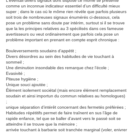
L’éventail divers signaux dont sispose ce môme se présente
comme un inconnue indicateur essentiel d’un difficulté mieux
super ; dans le cas où le môme rien révéle que parfois plusieurs
soit trois de nombreuses signaux énumérés ci-dessous, cela
pose un problème sans doute par intérim, surtout si il se trouve
que la les principes relatives au 3 spécilisés dans ces fameuse
avertisseurs ou veut ordinairement que parfois cela pose un
problème important en prenant en compte esprit chronique :
Bouleversements soudains d’appétit ;
Divers désordres au sein des habitudes de vie touchant à
sommeil ;
Une diminution insondable des remarque chez l’école ;
Evasivité ;
Piteuse hygiène ;
Unique souci ajoutée ;
Élément isolement sociétal (mais encore élément remplacement
soudain et ainsi importun du commun relatives au homologues)
;
unique séparation d’intérêt concernant des fermetés préférées ;
Habitudes répétitifs permet de faire traînent en sus l’âge de
rapide enfance, tel que se baller d’avant vers le passé soit se
atteindre il se trouve que la mémoire ;
arrivée touchant à barbarie soit tranchée marginal (voler, enivrer