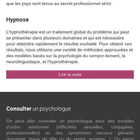
que les psys sont tenus au secret professionnel strict.
Hypnose
L’hypnothérapie est un traitement global du problème qui peut
se présenter dans plusieurs domaines et qui est nécessaire
pour atteindre rapidement le résultat souhaité. Pour obtenir ces
résultats, nous utilisons une variété de méthodes approuvées et
des modèles basés sur la psychologie du compor-tement, la
neurolinguistique, et l’hypnothérapie.
Lire la suite
Consulter
un psychologue
On peut aller consulter un psychologue pour des troubles
d’ordre relationnel (difficultés sexuelles, conjugales,
professionnelles) ou des symptômes nerveux gênants
(insomnie, maux de tête ou de ventre, eczéma…). Ou parce