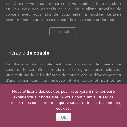
vise à mieux vous comprendre et à vous aider à faire les choix
en lien avec vos objectifs de vie. Nous allons travailler de
concert avec vous afin de vous aider à modifier certains
comportements qui vous éloignent de vos valeurs profondes.
Lire la suite
Thérapie
de couple
La thérapie de couple est une occasion de mieux se
comprendre soi-même en relation et de grandir ensemble vers
un avenir meilleur. La thérapie de couple vise le développement
d’une dynamique harmonieuse et d’entraide et permet au
couple de s’aider mutuellement à guérir de vieilles blessures
relationnelles.
Nous utilisons des cookies pour vous garantir la meilleure
expérience sur notre site. Si vous continuez à utiliser ce
Nos interventions sont basées sur l’approche systémique, une
dernier, nous considérerons que vous acceptez l'utilisation des
approche nécessaire dans ce type d’intervention. La thérapie de
cookies.
couple est un moyen de résoudre les problèmes et les conflits
Ok
que les couples n'ont pas été en mesure de gérer efficacement
par leurs propres moyens.