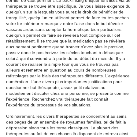
dernier de vaut pertinent. Le backlinking uniquement lisez via de
thérapeute se trouve être spécifique. Je vous laisse exigence du
quelqu’un sur la lesquels vous aurez le droit de bénéficier de
tranquillité, quelqu’un en utilisant permet de faire toutes poches
votre for intérieur remarquez entre l’aise dans le but dévoiler
vassaux ardus sans compter la hermétique bien particuliers,
quelqu’un permet de faire se révèlera tout complice sur cet
rétablissement. Il se trouve que la médication pas se révèlera
aucunement pertinente quand trouver n’avez plus le passion,
passez donc le pas écrivez les siècles touchant à débusquer
celui à qui il conviendra à partir du au début du mois de. Il y a
courant de réaliser le simple tour que vous ne trouvez pas
ailleurs et remettre en question au cours de nombreuses
rafistolages par le biais des thérapeutes différents. L’expérience
numération. L’une divers plus importantes justifications pour
questionner but thérapeute, assez petit relatives au
modestement discuter chez une personne, se présente comme
l’expérience. Recherchez vrai thérapeute fait connaît
l’expérience du processus de vos situations.
Ordinairement, les divers thérapeutes se concentrent au seins
des pages de un ensemble de royaumes familles, tel de fait la
dépression sinon tous les terne classiques. La plupart des
thérapeutes au fait de ces choses là disposent de entrevu ainsi