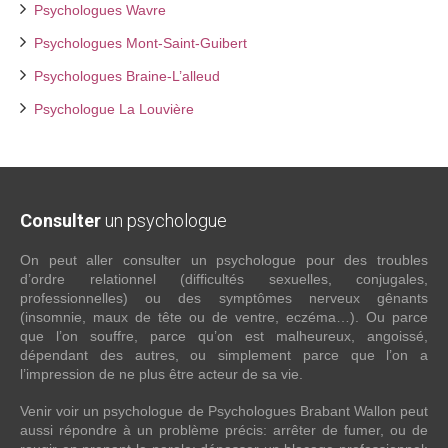
Psychologues Wavre
Psychologues Mont-Saint-Guibert
Psychologues Braine-L’alleud
Psychologue La Louvière
Consulter
un psychologue
On peut aller consulter un psychologue pour des troubles
d’ordre relationnel (difficultés sexuelles, conjugales,
professionnelles) ou des symptômes nerveux gênants
(insomnie, maux de tête ou de ventre, eczéma…). Ou parce
que l’on souffre, parce qu’on est malheureux, angoissé,
dépendant des autres, ou simplement parce que l’on a
l’impression de ne plus être acteur de sa vie.
Venir voir un psychologue de Psychologues Brabant Wallon peut
aussi répondre à un problème précis: arrêter de fumer, ou de