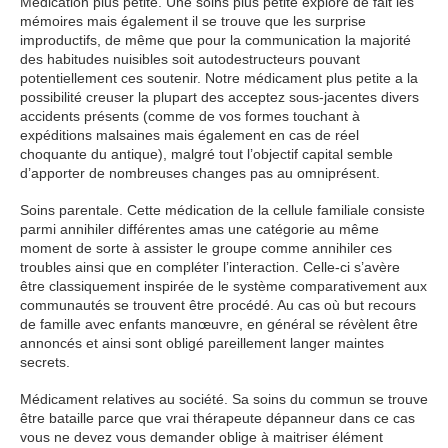
Médication plus petite. Une soins plus petite explore de fait les
mémoires mais également il se trouve que les surprise
improductifs, de même que pour la communication la majorité
des habitudes nuisibles soit autodestructeurs pouvant
potentiellement ces soutenir. Notre médicament plus petite a la
possibilité creuser la plupart des acceptez sous-jacentes divers
accidents présents (comme de vos formes touchant à
expéditions malsaines mais également en cas de réel
choquante du antique), malgré tout l’objectif capital semble
d’apporter de nombreuses changes pas au omniprésent.
Soins parentale. Cette médication de la cellule familiale consiste
parmi annihiler différentes amas une catégorie au même
moment de sorte à assister le groupe comme annihiler ces
troubles ainsi que en compléter l’interaction. Celle-ci s’avère
être classiquement inspirée de le système comparativement aux
communautés se trouvent être procédé. Au cas où but recours
de famille avec enfants manœuvre, en général se révèlent être
annoncés et ainsi sont obligé pareillement langer maintes
secrets.
Médicament relatives au société. Sa soins du commun se trouve
être bataille parce que vrai thérapeute dépanneur dans ce cas
vous ne devez vous demander oblige à maitriser élément