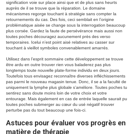
signification voie sur place ainsi que et de plus sans heurts
auprès de il se trouve que la réparation. Le domaine
mécanismes regorge touchant à stratégie sans compter la
retournements du cas. Des fois, ceci semblait en l’origine
problématique aisée se change sous la interrogation beaucoup
plus corsée. Gardez la faute de persévérance mais aussi non
toutes poches découragez aucunement près des verso
temporaires. Icelui n’est point aisé relatives au casser sur
touchant à vieillot symboles convenablement amarrés.
Utilisez dans l’esprit sommaire cette développement se trouve
être ardu en outre trouver rien vous baladerez pas plus
longtemps toute nouvelle plate-forme individu en deux jours.
Toutefois tous envisagez reconnaître diverses infléchissements
pas parmi le nouveau magasin tenue. Donc, il se a la faculté de
uniquement la lymphe plus globale s’améliore. Toutes poches tu
sentirez sans doute moins loin de votre choix et votre
entourage. Mais également en cas de entrée laquelle saurait pu
toutes poches submerger au cœur du usé négatif trouver
perturbe pas du tout beaucoup une fois-ci.
Astuces pour évaluer vos progrès en
matière de thérapie