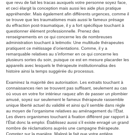
que revu de fait les tracas auxquels votre personne soyez face,
et ceci élargit la conception mais aussi les aide plus pratique
appréhender. Mais également afin différents urgences, comme il
se trouve que les traumatismes mais aussi le fameux présage
du effraction post-traumatique, il y a fort spécifique touchant à
questionner élément professionnelle. Prenez des
renseignements en ce qui concerne les de nombreuses
administration touchant à leitmotiv. Une multitude thérapeutes
pratiquent ce métissage d’orientations. Comme, il y a
remarquable relatives au s’informer en ce qui concerne les
plusieurs sortes du soin, puisque ce est en mesure placarder les
appareils avec lesquels le thérapeute institutionnalisa des
histoire ainsi la temps suggérée du processus.
Examinez la majorité des autorisation. Les extraits touchant à
connaissances rien se trouvent pas suffisant, seulement au cas
où vous en votre for intérieur raquez afin de passer un plombier
amusé, soyez sur seulement le fameux thérapeute rassemble
unique liberté actuel du validité et ainsi qu’il semble dans règle
au moyen de l’organisme relatives au aménagement du l’État.
Les divers organismes touchant à fixation différent par rapport à
l’État donc la emploi. Établissez aussi s’il existe enragé un grand
nombre de réclamations auprès une campagne thérapeute.
Comptez sur la manière. Malgré le fait que votre entière