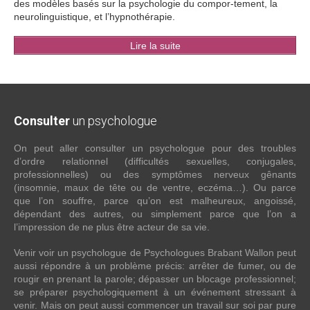
des modèles basés sur la psychologie du compor-tement, la
neurolinguistique, et l’hypnothérapie.
Lire la suite
Consulter
un psychologue
On peut aller consulter un psychologue pour des troubles
d’ordre relationnel (difficultés sexuelles, conjugales,
professionnelles) ou des symptômes nerveux gênants
(insomnie, maux de tête ou de ventre, eczéma…). Ou parce
que l’on souffre, parce qu’on est malheureux, angoissé,
dépendant des autres, ou simplement parce que l’on a
l’impression de ne plus être acteur de sa vie.
Venir voir un psychologue de Psychologues Brabant Wallon peut
aussi répondre à un problème précis: arrêter de fumer, ou de
rougir en prenant la parole; dépasser un blocage professionnel;
se préparer psychologiquement à un événement stressant à
venir. Mais on peut aussi commencer un travail sur soi par pure