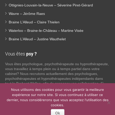
Ottignies-Louvain-la-Neuve – Séverine Piret-Gérard
Wavre – Jérôme Raes
Braine L’Alleud – Claire Thielen
Waterloo – Braine-le-Château – Martine Visée
Braine L’Alleud – Justine Wauthelet
Vous êtes
psy ?
Vous êtes psychologue, psychothérapeute ou hypnothérapeute,
vous travaillez à temps plein ou à temps partiel dans votre
cabinet? Nous recrutons actuellement des psychologues,
psychothérapeutes et hypnothérapeutes indépendants dans
tout le Brabant Wallon, afin de proposer une collaboration. Si
vous souhaitez obtenir plus d’informations sur ce que nous
Nous utilisons des cookies pour vous garantir la meilleure
pouvons faire pour vous en tant que psy indépendant, n’hésitez
expérience sur notre site. Si vous continuez à utiliser ce
pas à nous contacter:
dernier, nous considérerons que vous acceptez l'utilisation des
cookies.
Lire la suite
Ok