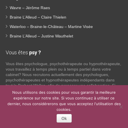
Wavre – Jérôme Raes
Braine L’Alleud – Claire Thielen
Waterloo – Braine-le-Château – Martine Visée
Braine L’Alleud – Justine Wauthelet
Vous êtes
psy ?
Vous êtes psychologue, psychothérapeute ou hypnothérapeute,
vous travaillez à temps plein ou à temps partiel dans votre
cabinet? Nous recrutons actuellement des psychologues,
psychothérapeutes et hypnothérapeutes indépendants dans
tout le Brabant Wallon, afin de proposer une collaboration. Si
vous souhaitez obtenir plus d’informations sur ce que nous
Nous utilisons des cookies pour vous garantir la meilleure
pouvons faire pour vous en tant que psy indépendant, n’hésitez
expérience sur notre site. Si vous continuez à utiliser ce
pas à nous contacter:
dernier, nous considérerons que vous acceptez l'utilisation des
cookies.
Lire la suite
Ok