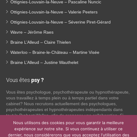
Ottignies-Louvain-la-Neuve – Pascaline Nuncic
Ottignies-Louvain-la-Neuve – Valerie Peeters
Ottignies-Louvain-la-Neuve – Séverine Piret-Gérard
Wavre – Jérôme Raes
Braine L’Alleud – Claire Thielen
Waterloo – Braine-le-Château – Martine Visée
Braine L’Alleud – Justine Wauthelet
Vous êtes
psy ?
Vous êtes psychologue, psychothérapeute ou hypnothérapeute,
vous travaillez à temps plein ou à temps partiel dans votre
cabinet? Nous recrutons actuellement des psychologues,
psychothérapeutes et hypnothérapeutes indépendants dans
tout le Brabant Wallon, afin de proposer une collaboration. Si
vous souhaitez obtenir plus d’informations sur ce que nous
Nous utilisons des cookies pour vous garantir la meilleure
pouvons faire pour vous en tant que psy indépendant, n’hésitez
expérience sur notre site. Si vous continuez à utiliser ce
pas à nous contacter:
dernier, nous considérerons que vous acceptez l'utilisation des