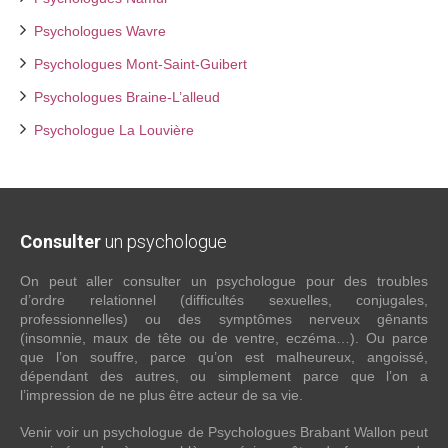
Psychologues Wavre
Psychologues Mont-Saint-Guibert
Psychologues Braine-L’alleud
Psychologue La Louvière
Consulter
un psychologue
On peut aller consulter un psychologue pour des troubles
d’ordre relationnel (difficultés sexuelles, conjugales,
professionnelles) ou des symptômes nerveux gênants
(insomnie, maux de tête ou de ventre, eczéma…). Ou parce
que l’on souffre, parce qu’on est malheureux, angoissé,
dépendant des autres, ou simplement parce que l’on a
l’impression de ne plus être acteur de sa vie.
Venir voir un psychologue de Psychologues Brabant Wallon peut