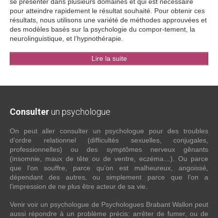
se présenter dans plusieurs domaines et qui est nécessaire
pour atteindre rapidement le résultat souhaité. Pour obtenir ces
résultats, nous utilisons une variété de méthodes approuvées et
des modèles basés sur la psychologie du compor-tement, la
neurolinguistique, et l’hypnothérapie.
Lire la suite
Consulter
un psychologue
On peut aller consulter un psychologue pour des troubles
d’ordre relationnel (difficultés sexuelles, conjugales,
professionnelles) ou des symptômes nerveux gênants
(insomnie, maux de tête ou de ventre, eczéma…). Ou parce
que l’on souffre, parce qu’on est malheureux, angoissé,
dépendant des autres, ou simplement parce que l’on a
l’impression de ne plus être acteur de sa vie.
Venir voir un psychologue de Psychologues Brabant Wallon peut
aussi répondre à un problème précis: arrêter de fumer, ou de