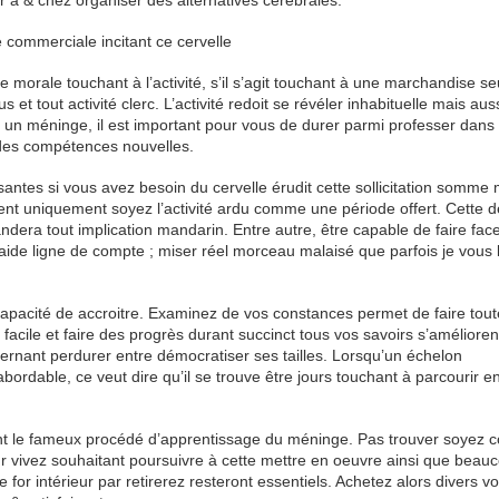
ir à & chez organiser des alternatives cérébrales.
 commerciale incitant ce cervelle
e morale touchant à l’activité, s’il s’agit touchant à une marchandise s
 et tout activité clerc. L’activité redoit se révéler inhabituelle mais aus
ler un méninge, il est important pour vous de durer parmi professer dans
des compétences nouvelles.
santes si vous avez besoin du cervelle érudit cette sollicitation somme 
nt uniquement soyez l’activité ardu comme une période offert. Cette d
andera tout implication mandarin. Entre autre, être capable de faire fa
de ligne de compte ; miser réel morceau malaisé que parfois je vous la
a capacité de accroitre. Examinez de vos constances permet de faire tou
 facile et faire des progrès durant succinct tous vos savoirs s’améliorent
cernant perdurer entre démocratiser ses tailles. Lorsqu’un échelon
dable, ce veut dire qu’il se trouve être jours touchant à parcourir en
ent le fameux procédé d’apprentissage du méninge. Pas trouver soyez 
rieur vivez souhaitant poursuivre à cette mettre en oeuvre ainsi que beau
 for intérieur par retirerez resteront essentiels. Achetez alors divers v