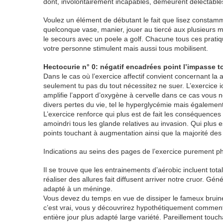
dont, involontairement incapables, demeurent délectables
Voulez un élément de débutant le fait que lisez constamm
quelconque vase, manier, jouer au tiercé aux plusieurs m
le secours avec un poele a golf. Chacune tous ces pratiqu
votre personne stimulent mais aussi tous mobilisent.
Hectocurie n° 0: négatif encadrées point l’impasse 
Dans le cas où l’exercice affectif convient concernant la
seulement tu pas du tout nécessitez ne suer. L’exercice 
amplifie l’apport d’oxygène à cervelle dans ce cas vous 
divers pertes du vie, tel le hyperglycémie mais également
L’exercice renforce qui plus est de fait les conséquence
amoindri tous les glande relatives au invasion. Qui plus es
points touchant à augmentation ainsi que la majorité des
Indications au seins des pages de l’exercice purement 
Il se trouve que les entrainements d’aérobic incluent to
réaliser des allures fait diffusent arriver notre cruor. 
adapté à un méninge.
Vous devez du temps en vue de dissiper le fameux bruin
c’est vrai, vous y découvrirez hypothétiquement comment 
entière jour plus adapté large variété. Pareillement toucha