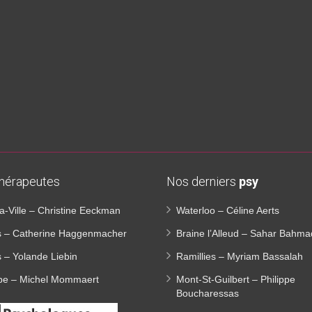
thérapeutes
Nos derniers
psy
-la-Ville – Christine Eeckman
Waterloo – Céline Aerts
es – Catherine Haggenmacher
Braine l’Alleud – Sahar Bahma
s – Yolande Liebin
Ramillies – Myriam Bassalah
e – Michel Mommaert
Mont-St-Guilbert – Philippe
Boucharessas