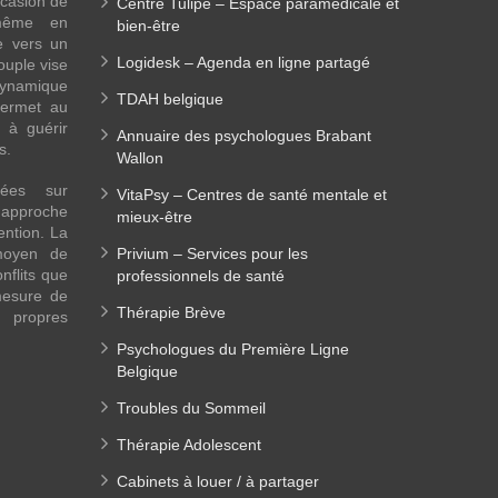
ccasion de
Centre Tulipe – Espace paramédicale et
-même en
bien-être
e vers un
Logidesk – Agenda en ligne partagé
ouple vise
ynamique
TDAH belgique
permet au
 à guérir
Annuaire des psychologues Brabant
es.
Wallon
sées sur
VitaPsy – Centres de santé mentale et
approche
mieux-être
ention. La
moyen de
Privium – Services pour les
nflits que
professionnels de santé
mesure de
Thérapie Brève
s propres
Psychologues du Première Ligne
Belgique
Troubles du Sommeil
Thérapie Adolescent
Cabinets à louer / à partager