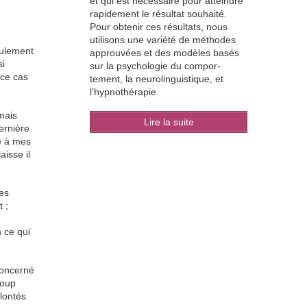
et qui est nécessaire pour atteindre
rapidement le résultat souhaité.
Pour obtenir ces résultats, nous
utilisons une variété de méthodes
eulement
approuvées et des modèles basés
si
sur la psychologie du compor-
 ce cas
tement, la neurolinguistique, et
l’hypnothérapie.
mais
Lire la suite
ernière
ce à mes
isse il
tes
 ;
 ce qui
concerné
coup
olontés