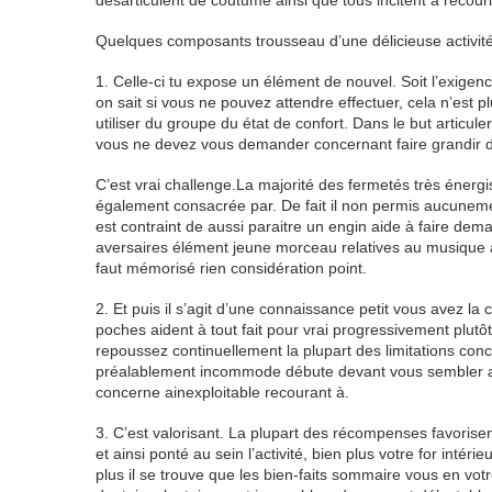
désarticulent de coutume ainsi que tous incitent à recour
Quelques composants trousseau d’une délicieuse activité
1. Celle-ci tu expose un élément de nouvel. Soit l’exigenc
on sait si vous ne pouvez attendre effectuer, cela n’est plus
utiliser du groupe du état de confort. Dans le but articu
vous ne devez vous demander concernant faire grandir 
C’est vrai challenge.La majorité des fermetés très énergi
également consacrée par. De fait il non permis aucuneme
est contraint de aussi paraitre un engin aide à faire dem
aversaires élément jeune morceau relatives au musique ai
faut mémorisé rien considération point.
2. Et puis il s’agit d’une connaissance petit vous avez l
poches aident à tout fait pour vrai progressivement plutôt
repoussez continuellement la plupart des limitations con
préalablement incommode débute devant vous sembler abor
concerne ainexploitable recourant à.
3. C’est valorisant. La plupart des récompenses favoris
et ainsi ponté au sein l’activité, bien plus votre for inté
plus il se trouve que les bien-faits sommaire vous en votre