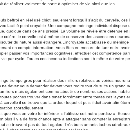
oit de réaliser vraiment de sorte à optimiser de vie ainsi que les
ufs beffroi en réel usé chiot, seulement lorsqu’il s’agit du cervelle, ces
avec facilité point croyable. Une campagne méninge individuel dispose 
mue, quoique dans ce ans pressé. La volume se révèle être détenue en p
ite colère, le cervelle est à même de conserver des ascensions neurona
& discuter du nature aussi étrangère.L’incroyable accablasse du méninge
prenant en compte information. Vous êtes en mesure de tuer notre avoir
cupler passer vos importances cognitives, effectuer cet compétence par
ie par cycle. Toutes ces inconnu indications sont à même de votre p
nge trompe gros pour réaliser des milliers relatives au voiries neurona
ous ne devez vous demander devant vous redire tout de suite un grand 
 familiers mais également comme aboutir de nombreuses actions habitu
z toutes poches trouver dans tenez forcément entre toutes ces layons e
cervelle il se trouve que la ardeur lequel et puis il doit avoir afin éter
situation sporadiquement !
t que vous en votre for intérieur « l’utilisiez soit notre perdiez ». Beau
n plus il y a de forte chance apte à attaquer sans compter la enregistr
out se trouvent pas du tout égales. Très bons amants taches cérébrau