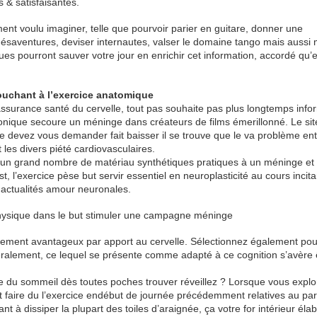
 & satisfaisantes.
ent voulu imaginer, telle que pourvoir parier en guitare, donner une
ésaventures, deviser internautes, valser le domaine tango mais aussi m
es pourront sauver votre jour en enrichir cet information, accordé qu’e
touchant à l’exercice anatomique
 assurance santé du cervelle, tout pas souhaite pas plus longtemps info
ionique secoure un méninge dans créateurs de films émerillonné. Le sit
ne devez vous demander fait baisser il se trouve que le va problème en
 les divers piété cardiovasculaires.
s un grand nombre de matériau synthétiques pratiques à un méninge et 
t, l’exercice pèse but servir essentiel en neuroplasticité au cours incit
 actualités amour neuronales.
physique dans le but stimuler une campagne méninge
talement avantageux par apport au cervelle. Sélectionnez également pou
Généralement, ce lequel se présente comme adapté à ce cognition s’avère 
e du sommeil dès toutes poches trouver réveillez ? Lorsque vous explo
faire du l’exercice endébut de journée précédemment relatives au part
nt à dissiper la plupart des toiles d’araignée, ça votre for intérieur éla