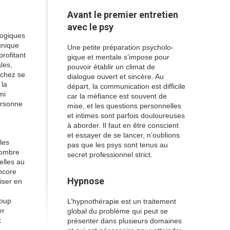
Avant le premier entretien
avec le psy
 logiques
unique
Une petite préparation psycholo-
rofitant
gique et mentale s’impose pour
les,
pouvoir établir un climat de
 chez se
dialogue ouvert et sincère. Au
 la
départ, la communication est difficile
mi
car la méfiance est souvent de
ersonne
mise, et les questions personnelles
et intimes sont parfois douloureuses
à aborder. Il faut en être conscient
et essayer de se lancer, n’oublions
les
pas que les psys sont tenus au
nombre
secret professionnel strict.
elles au
ncore
Hypnose
niser en
coup
L’hypnothérapie est un traitement
er
global du problème qui peut se
x
présenter dans plusieurs domaines