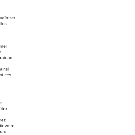
aîtriser
lles
rmer
e
traînant
ainsi
ant ces
r
être
rez
ir votre
bore