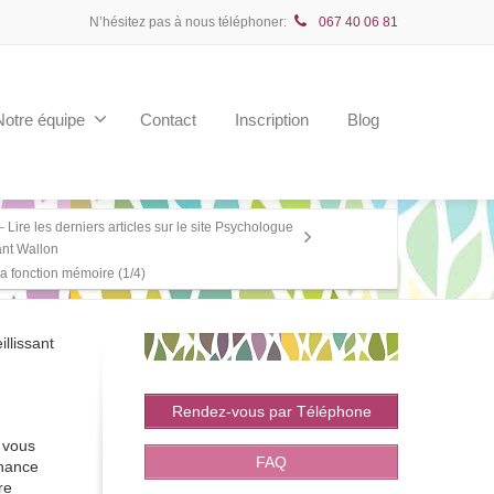
N’hésitez pas à nous téléphoner:
067 40 06 81
Notre équipe
Contact
Inscription
Blog
– Lire les derniers articles sur le site Psychologue
nt Wallon
la fonction mémoire (1/4)
llissant
Rendez-vous par Téléphone
s vous
FAQ
onance
re