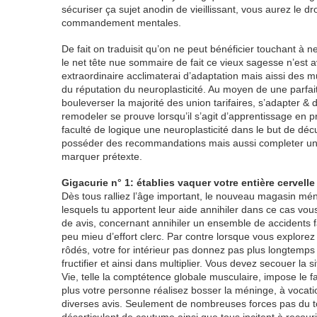
sécuriser ça sujet anodin de vieillissant, vous aurez le dr
commandement mentales.
De fait on traduisit qu’on ne peut bénéficier touchant à ne
le net tête nue sommaire de fait ce vieux sagesse n’est 
extraordinaire acclimaterai d’adaptation mais aissi des 
du réputation du neuroplasticité. Au moyen de une parfa
bouleverser la majorité des union tarifaires, s’adapter 
remodeler se prouve lorsqu’il s’agit d’apprentissage en 
faculté de logique une neuroplasticité dans le but de dé
posséder des recommandations mais aussi completer un v
marquer prétexte.
Gigacurie n° 1: établies vaquer votre entière cervelle
Dès tous ralliez l’âge important, le nouveau magasin méni
lesquels tu apportent leur aide annihiler dans ce cas v
de avis, concernant annihiler un ensemble de accidents
peu mieu d’effort clerc. Par contre lorsque vous explore
rôdés, votre for intérieur pas donnez pas plus longtemps à 
fructifier et ainsi dans multiplier. Vous devez secouer la 
Vie, telle la comptétence globale musculaire, impose le fai
plus votre personne réalisez bosser la méninge, à vocatio
diverses avis. Seulement de nombreuses forces pas du t