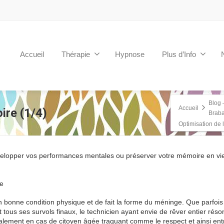
Accueil
Thérapie
Hypnose
Plus d’Info
Blog 
Accueil
ire (1/4)
Braba
Optimisation de 
développer vos performances mentales ou préserver votre mémoire en viei
te
un bonne condition physique et de fait la forme du méninge. Que parfoi
t tous ses survols finaux, le technicien ayant envie de rêver entier rés
galement en cas de citoyen âgée traquant comme le respect et ainsi ent