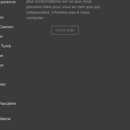
plus d’informations sur ce que nous
 Laurence
pouvons faire pour vous en tant que psy
indépendant, n’hésitez pas à nous
ez
contacter:
 Coenen
Lire la suite
er
 Turck
pe
ut
tar
Pascaline
alerie