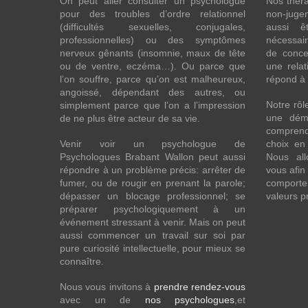
On peut aller consulter un psychologue
Nos théra
pour des troubles d’ordre relationnel
non-juge
(difficultés sexuelles, conjugales,
aussi êt
professionnelles) ou des symptômes
nécessaire
nerveux gênants (insomnie, maux de tête
de conce
ou de ventre, eczéma…). Ou parce que
une relat
l’on souffre, parce qu’on est malheureux,
répond à 
angoissé, dépendant des autres, ou
Notre rô
simplement parce que l’on a l’impression
une dém
de ne plus être acteur de sa vie.
comprend
Venir voir un psychologue de
choix en 
Psychologues Brabant Wallon peut aussi
Nous all
répondre à un problème précis: arrêter de
vous afin
fumer, ou de rougir en prenant la parole;
comporte
dépasser un blocage professionnel; se
valeurs p
préparer psychologiquement à un
événement stressant à venir. Mais on peut
aussi commencer un travail sur soi par
pure curiosité intellectuelle, pour mieux se
connaître.
Nous vous invitons à
prendre rendez-vous
avec un de
nos psychologues
,et