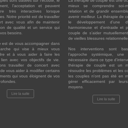
pies sont basées sur l’écoute, le
La thérapie de couple est une o
ment, l’acceptation et peuvent
mieux se comprendre soi
re très interactives lorsque
relation et de grandir ensembl
s. Notre priorité est de travailler
avenir meilleur. La thérapie de c
rt avec vous afin de maintenir
le développement d’une d
ion de qualité et un service qui
harmonieuse et d’entraide et 
vos besoins.
couple de s’aider mutuellement
de vieilles blessures relationnell
le est de vous accompagner dans
arche qui vise à mieux vous
Nos interventions sont ba
re et à vous aider à faire les
l’approche systémique, une 
lien avec vos objectifs de vie.
nécessaire dans ce type d’interv
ons travailler de concert avec
thérapie de couple est un 
 de vous aider à modifier certains
résoudre les problèmes et les co
ments qui vous éloignent de vos
les couples n'ont pas été en 
rofondes.
gérer efficacement par leur
moyens.
Lire la suite
Lire la suite