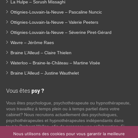
La Hulpe – Sorush Missaghi
Ottignies-Louvain-la-Neuve – Pascaline Nuncic
Ottignies-Louvain-la-Neuve – Valerie Peeters
Ottignies-Louvain-la-Neuve – Séverine Piret-Gérard
Wavre – Jérôme Raes
Braine L’Alleud – Claire Thielen
Waterloo – Braine-le-Château – Martine Visée
Braine L’Alleud – Justine Wauthelet
Vous êtes
psy ?
Vous êtes psychologue, psychothérapeute ou hypnothérapeute,
vous travaillez à temps plein ou à temps partiel dans votre
cabinet? Nous recrutons actuellement des psychologues,
psychothérapeutes et hypnothérapeutes indépendants dans
tout le Brabant Wallon, afin de proposer une collaboration. Si
vous souhaitez obtenir plus d’informations sur ce que nous
Nous utilisons des cookies pour vous garantir la meilleure